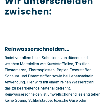
Wir unterscheiden
zwischen:
Reinwasserschneiden...
findet vor allem beim Schneiden von dünnen und
weichen Materialien
w
ie
Kunststofffolien
,
Textilien
,
Elastomere
n
,
Thermoplaste
n
,
Papier
,
Faserstoffe
n
,
Schaum
-
u
nd
Dämmstoffe
n
sowie
bei
Lebensmittel
n
Anwendung
.
Hier wird mit einem reinen
Wasserstrahl
das zu bearbeitende Material getrennt.
Reinwasserschneiden ist
umweltschonend:
es
entstehen
keine
Späne
, Schleifstäube, toxische Gase oder